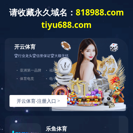
中欧（中国）
返回
中欧官方端网站登录入口
无锡市锡山区鹅湖镇鹅湖南路150号